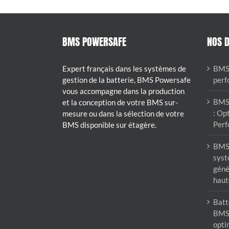
BMS POWERSAFE
NOS D
Expert français dans les systèmes de
BMS 
gestion de la batterie, BMS Powersafe
perf
vous accompagne dans la production
BMS 
et la conception de votre BMS sur-
: Opt
mesure ou dans la sélection de votre
Perf
BMS disponible sur étagère.
BMS 
syst
géné
haut
Batte
BMS 
opti