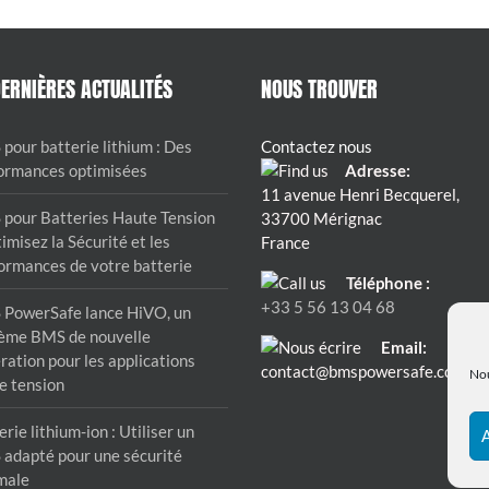
ERNIÈRES ACTUALITÉS
NOUS TROUVER
pour batterie lithium : Des
Contactez nous
ormances optimisées
Adresse:
11 avenue Henri Becquerel,
pour Batteries Haute Tension
33700 Mérignac
imisez la Sécurité et les
France
ormances de votre batterie
Téléphone :
+33 5 56 13 04 68
PowerSafe lance HiVO, un
ème BMS de nouvelle
Email:
ration pour les applications
contact@bmspowersafe.com
Nou
e tension
rie lithium-ion : Utiliser un
A
adapté pour une sécurité
male