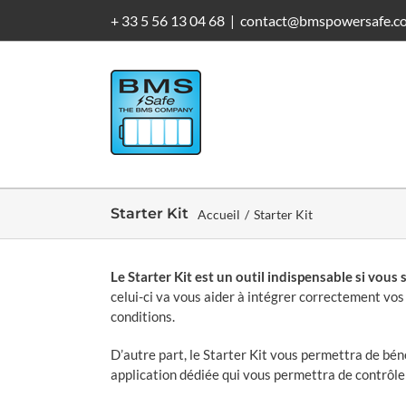
Passer
+ 33 5 56 13 04 68
|
contact@bmspowersafe.c
au
contenu
Starter Kit
Accueil
/
Starter Kit
Le Starter Kit est un outil indispensable si vou
celui-ci va vous aider à intégrer correctement vos
conditions.
D’autre part, le Starter Kit vous permettra de bénéf
application dédiée qui vous permettra de contrôle