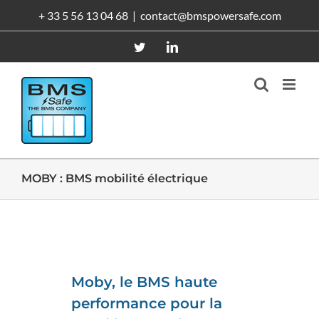
Passer
+ 33 5 56 13 04 68
|
contact@bmspowersafe.com
au
contenu
Twitter
LinkedIn
MOBY : BMS mobilité électrique
Moby, le BMS haute
performance pour la