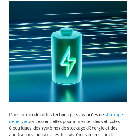
Voir
l'image
agrandie
Dans un monde où les technologies avancées de
stockage
d’énergie
sont essentielles pour alimenter des véhicules
électriques, des systèmes de stockage d’énergie et des
applications industrielles, les systèmes de gestion de