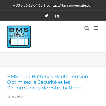
Passer
+ 33 5 56 13 04 68
|
contact@bmspowersafe.com
au
contenu
Twitter
LinkedIn
BMS pour Batteries Haute Tension :
Optimisez la Sécurité et les
Performances de votre batterie
13 Nov 2024