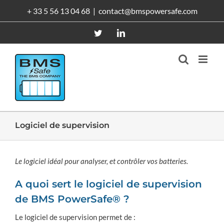
Passer
+ 33 5 56 13 04 68
|
contact@bmspowersafe.com
au
contenu
Twitter
LinkedIn
Logiciel de supervision
Le logiciel idéal pour analyser, et contrôler vos batteries.
A quoi sert le logiciel de supervision
de BMS PowerSafe® ?
Le logiciel de supervision permet de :